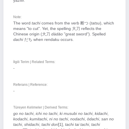
yazılır.
Note:
The word
tachi
comes from the verb 断つ (
tatsu
), which
means "to cut". Yet, the spelling 大刀 reflects the
Chinese origin (大刀
dàdāo
"great sword"). Spelled
dachi
だち when rendaku occurs.
İlgili Terim | Related Terms:
-
Referans | Reference:
-
Türeyen Kelimeler | Derived Terms:
go no tachi
,
ichi no tachi
,
ki musubi no tachi
,
kidachi
,
kodachi
,
kumitachi
,
ni no tachi
,
nodachi
,
ōdachi
,
san no
tachi
,
shidachi
,
tachi dori
[1],
tachi tai tachi
,
tachi