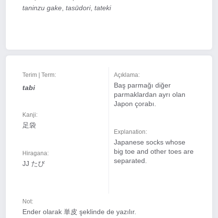
taninzu gake
,
tasūdori
,
tateki
Terim | Term:
Açıklama:
Baş parmağı diğer
tabi
parmaklardan ayrı olan
Japon çorabı.
Kanji:
足袋
Explanation:
Japanese socks whose
big toe and other toes are
Hiragana:
separated.
JJ たび
Not:
Ender olarak 単皮 şeklinde de yazılır.