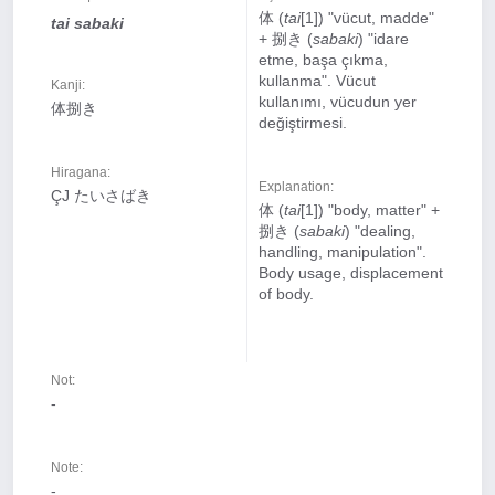
体 (
tai
[1]) "vücut, madde"
tai sabaki
+ 捌き (
sabaki
) "idare
etme, başa çıkma,
kullanma". Vücut
Kanji:
kullanımı, vücudun yer
体捌き
değiştirmesi.
Hiragana:
Explanation:
ÇJ たいさばき
体 (
tai
[1]) "body, matter" +
捌き (
sabaki
) "dealing,
handling, manipulation".
Body usage, displacement
of body.
Not:
-
Note:
-