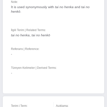
Note:
It is used synonymously with
tai no henka
and
tai no
henkō
.
İlgili Terim | Related Terms:
tai no henka
,
tai no henkō
Referans | Reference:
-
Türeyen Kelimeler | Derived Terms:
-
Terim | Term:
Açıklama: