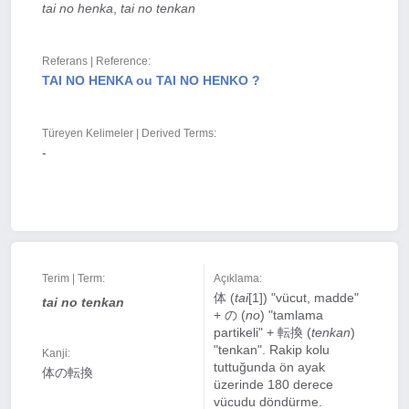
tai no henka
,
tai no tenkan
Referans | Reference:
TAI NO HENKA ou TAI NO HENKO ?
Türeyen Kelimeler | Derived Terms:
-
Terim | Term:
Açıklama:
体 (
tai
[1]) "vücut, madde"
tai
no tenkan
+ の (
no
) "tamlama
partikeli" + 転換 (
tenkan
)
"tenkan". Rakip kolu
Kanji:
tuttuğunda ön ayak
体の転換
üzerinde 180 derece
vücudu döndürme.