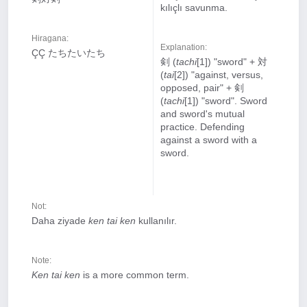
kılıçlı savunma.
Hiragana:
Explanation:
ÇÇ たちたいたち
剣 (
tachi
[1]) "sword" + 対
(
tai
[2]) "against, versus,
opposed, pair" + 剣
(
tachi
[1]) "sword". Sword
and sword's mutual
practice. Defending
against a sword with a
sword.
Not:
Daha ziyade
ken tai ken
kullanılır.
Note:
Ken tai ken
is a more common term.