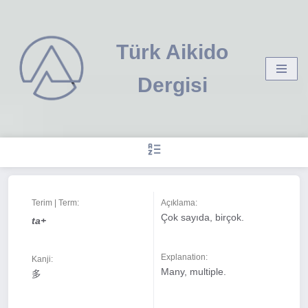
İçeriğe
Türk Aikido
geç
Dergisi
Terim | Term:
Açıklama:
Çok sayıda, birçok.
ta+
Explanation:
Kanji:
Many, multiple.
多