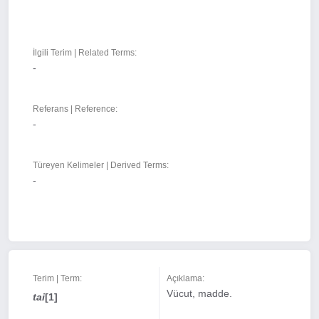
İlgili Terim | Related Terms:
-
Referans | Reference:
-
Türeyen Kelimeler | Derived Terms:
-
Terim | Term:
Açıklama:
Vücut, madde.
tai
[1]