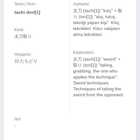
Terim | Term:
Açıklama:
太刀 (
tachi
[1]) "kılıç" + 取
tachi dori
[1]
り (
tori
[1]) "alış, tutuş,
tekniği yapan kişi". Kılıç
teknikleri. Kılıcı rakipten
Kanji:
alma teknikleri.
太刀取り
Explanation:
Hiragana:
太刀 (
tachi
[1]) "sword" +
JJ たちどり
取り (
tori
[1]) "taking,
grabbing, the one who
applies the technique".
Sword techniques.
Techniques of taking the
sword from the opponent.
Not:
-