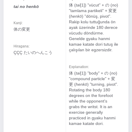
体 (
tai
[1]) "vücut" + の (
no
)
tai no henkō
"tamlama partikeli" + 変更
(
henkō
) "dönüş, pivot".
Rakip kolu tuttuğunda ön
Kanji:
ayak üzerinde 180 derece
体の変更
vücudu döndürme.
Genelde gyaku hanmi
kamae katate dori tutuş ile
Hiragana:
çalışılan bir egzersizdir.
ÇÇÇ たいのへんこう
Explanation:
体 (
tai
[1]) "body" + の (
no
)
"compound particle" + 変
更 (
henkō
) "turning, pivot".
Rotating the body 180
degrees on the forefoot
while the opponent's
grabs the writst. It is an
exercise generally
practiced in gyaku hanmi
kamae katate dori.