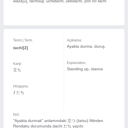
waza
[2],
tachisuji
,
uchidachi
,
ukedachi
,
yon no tachi
Terim | Term:
Açıklama:
Ayakta durma, duruş.
tachi
[2]
Explanation:
Kanji:
Standing up, stance.
立ち
Hiragana:
J たち
Not:
"Ayakta durmak" anlamındaki 立つ (
tatsu
) fiilinden.
Rendaku durumunda
dachi
だち yazılır.