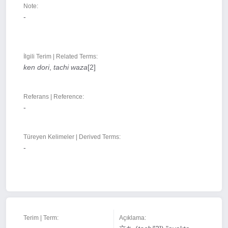
Note:
-
İlgili Terim | Related Terms:
ken dori
,
tachi waza
[2]
Referans | Reference:
-
Türeyen Kelimeler | Derived Terms:
-
Terim | Term:
Açıklama: