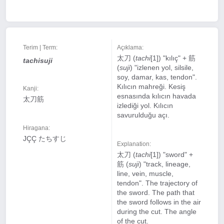
Terim | Term:
Açıklama:
太刀 (
tachi
[1]) "kılıç" + 筋
tachisuji
(
suji
) "izlenen yol, silsile,
soy, damar, kas, tendon".
Kılıcın mahreği. Kesiş
Kanji:
esnasında kılıcın havada
太刀筋
izlediği yol. Kılıcın
savurulduğu açı.
Hiragana:
JÇÇ たちすじ
Explanation:
太刀 (
tachi
[1]) "sword" +
筋 (
suji
) "track, lineage,
line, vein, muscle,
tendon". The trajectory of
the sword. The path that
the sword follows in the air
during the cut. The angle
of the cut.