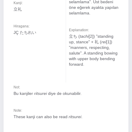
selamlama". Üst bedeni
Kanji:
öne eğerek ayakta yapılan
立礼
selamlama.
Hiragana:
Explanation:
JÇ たちれい
立ち (
tachi
[2]) "standing
up, stance" + 礼 (
rei
[1])
"manners, respecting,
salute". A standing bowing
with upper body bending
forward.
Not:
Bu kanjiler
ritsurei
diye de okunabilir.
Note:
These kanji can also be read
ritsurei
.