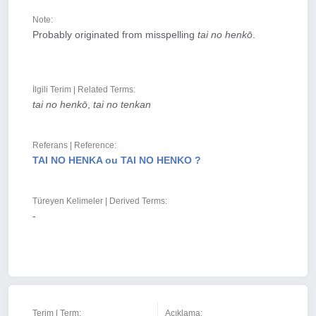
Note:
Probably originated from misspelling
tai no henkō
.
İlgili Terim | Related Terms:
tai no henkō
,
tai no tenkan
Referans | Reference:
TAI NO HENKA ou TAI NO HENKO ?
Türeyen Kelimeler | Derived Terms:
-
Terim | Term:
Açıklama: