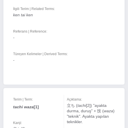
İlgili Terim | Related Terms:
ken tai ken
Referans | Reference:
-
Türeyen Kelimeler | Derived Terms:
-
Terim | Term:
Açıklama:
立ち (
tachi
[2]) "ayakta
tachi waza
[1]
durma, duruş" + 技 (
waza
)
"teknik". Ayakta yapılan
teknikler.
Kanji: