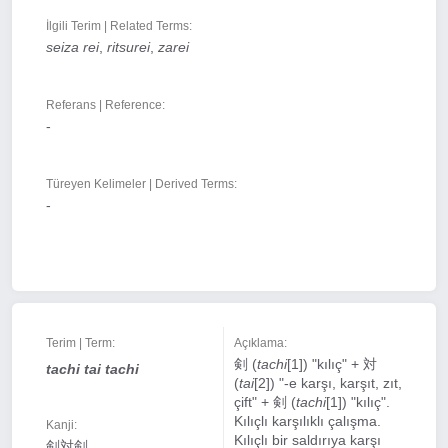
İlgili Terim | Related Terms:
seiza rei
,
ritsurei
,
zarei
Referans | Reference:
-
Türeyen Kelimeler | Derived Terms:
-
Terim | Term:
Açıklama:
剣 (
tachi
[1]) "kılıç" + 対
tachi tai tachi
(
tai
[2]) "-e karşı, karşıt, zıt,
çift" + 剣 (
tachi
[1]) "kılıç".
Kılıçlı karşılıklı çalışma.
Kanji:
Kılıçlı bir saldırıya karşı
剣対剣