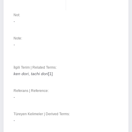
Not:
-
Note:
-
İlgili Terim | Related Terms:
ken dori
,
tachi dori
[1]
Referans | Reference:
-
Türeyen Kelimeler | Derived Terms:
-