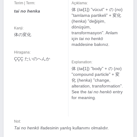
Terim | Term:
Açıklama:
体 (
tai
[1]) "vücut" + の (
no
)
tai no henka
"tamlama partikeli" + 変化
(
henka
) "değişim,
dönüşüm,
Kanji:
transformasyon". Anlam
体の変化
için
tai no henkō
maddesine bakınız.
Hiragana:
ÇÇÇ たいのへんか
Explanation:
体 (
tai
[1]) "body" + の (
no
)
"compound particle" + 変
化 (
henka
) "change,
alteration, transformation".
See the
tai no henkō
entry
for meaning.
Not:
Tai no henkō
ifadesinin yanlış kullanımı olmalıdır.