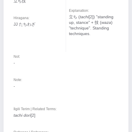
立ち技
Explanation:
立ち (
tachi
[2]) "standing
Hiragana:
up, stance" + 技 (
waza
)
JJ たちわざ
"technique". Standing
techniques.
Not:
-
Note:
-
İlgili Terim | Related Terms:
tachi dori
[2]