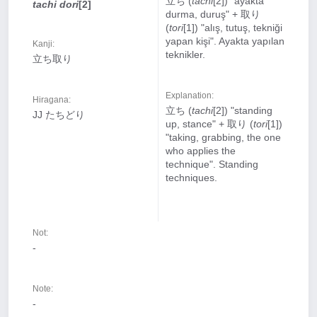
立ち (
tachi
[2]) "ayakta
tachi dori
[2]
durma, duruş" + 取り
(
tori
[1]) "alış, tutuş, tekniği
yapan kişi". Ayakta yapılan
Kanji:
teknikler.
立ち取り
Explanation:
Hiragana:
立ち (
tachi
[2]) "standing
JJ たちどり
up, stance" + 取り (
tori
[1])
"taking, grabbing, the one
who applies the
technique". Standing
techniques.
Not:
-
Note:
-