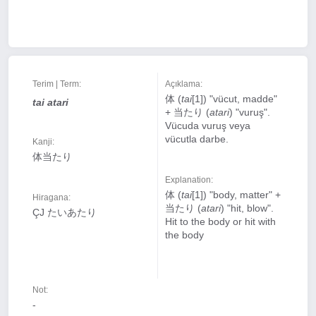
Terim | Term:
Açıklama:
体 (
tai
[1]) "vücut, madde"
tai atari
+ 当たり (
atari
) "vuruş".
Vücuda vuruş veya
vücutla darbe.
Kanji:
体当たり
Explanation:
体 (
tai
[1]) "body, matter" +
Hiragana:
当たり (
atari
) "hit, blow".
ÇJ たいあたり
Hit to the body or hit with
the body
Not:
-