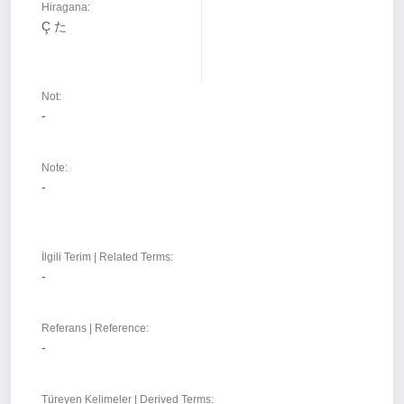
Hiragana:
Ç た
Not:
-
Note:
-
İlgili Terim | Related Terms:
-
Referans | Reference:
-
Türeyen Kelimeler | Derived Terms: