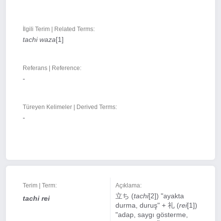
İlgili Terim | Related Terms:
tachi waza
[1]
Referans | Reference:
-
Türeyen Kelimeler | Derived Terms:
-
Terim | Term:
Açıklama:
立ち (
tachi
[2]) "ayakta
tachi rei
durma, duruş" + 礼 (
rei
[1])
"adap, saygı gösterme,