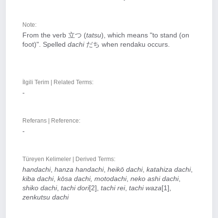
Note:
From the verb 立つ (
tatsu
), which means "to stand (on
foot)". Spelled
dachi
だち when rendaku occurs.
İlgili Terim | Related Terms:
-
Referans | Reference:
-
Türeyen Kelimeler | Derived Terms:
handachi
,
hanza handachi
,
heikō dachi
,
katahiza dachi
,
kiba dachi
,
kōsa dachi,
motodachi
,
neko ashi dachi
,
shiko dachi
,
tachi dori
[2],
tachi rei
,
tachi waza
[1],
zenkutsu dachi