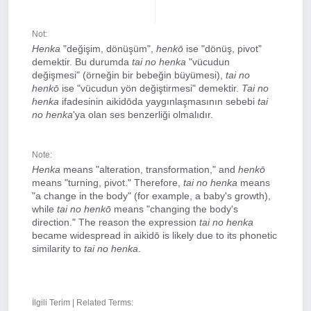
Not:
Henka
"değişim, dönüşüm",
henkō
ise "dönüş, pivot"
demektir. Bu durumda
tai no henka
"vücudun
değişmesi" (örneğin bir bebeğin büyümesi),
tai no
henkō
ise "vücudun yön değiştirmesi" demektir.
Tai no
henka
ifadesinin aikidōda yaygınlaşmasının sebebi
tai
no henka
'ya olan ses benzerliği olmalıdır.
Note:
Henka
means "alteration, transformation," and
henkō
means "turning, pivot." Therefore,
tai no henka
means
"a change in the body" (for example, a baby's growth),
while
tai no henkō
means "changing the body's
direction." The reason the expression
tai no henka
became widespread in aikidō is likely due to its phonetic
similarity to
tai no henka
.
İlgili Terim | Related Terms: