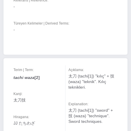
Referans | Reference:
-
Türeyen Kelimeler | Derived Terms:
-
Terim | Term:
Açıklama:
太刀 (tachi[1]) "kılıç" + 技
tachi waza
[2]
(waza) "teknik". Kılıç
teknikleri.
Kanji:
太刀技
Explanation:
太刀 (tachi[1]) "sword" +
技 (waza) "technique".
Hiragana:
Sword techniques.
JJ たちわざ