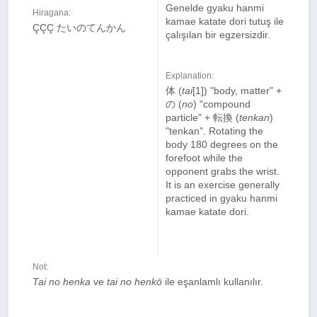
Genelde gyaku hanmi
Hiragana:
kamae katate dori tutuş ile
ÇÇÇ たいのてんかん
çalışılan bir egzersizdir.
Explanation:
体 (
tai
[1]) "body, matter" +
の (
no
) "compound
particle" + 転換 (
tenkan
)
"tenkan". Rotating the
body 180 degrees on the
forefoot while the
opponent grabs the wrist.
It is an exercise generally
practiced in gyaku hanmi
kamae katate dori.
Not:
Tai no henka
ve
tai no henkō
ile eşanlamlı kullanılır.