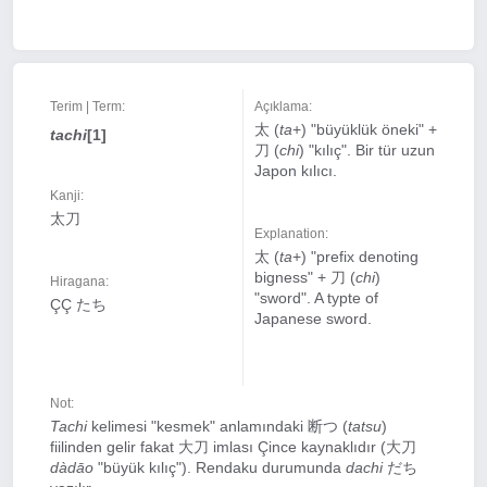
Terim | Term:
Açıklama:
太 (
ta
+) "büyüklük öneki" +
tachi
[1]
刀 (
chi
) "kılıç". Bir tür uzun
Japon kılıcı.
Kanji:
太刀
Explanation:
太 (
ta
+) "prefix denoting
bigness" + 刀 (
chi
)
Hiragana:
"sword". A typte of
ÇÇ たち
Japanese sword.
Not:
Tachi
kelimesi "kesmek" anlamındaki 断つ (
tatsu
)
fiilinden gelir fakat 大刀 imlası Çince kaynaklıdır (大刀
dàdāo
"büyük kılıç"). Rendaku durumunda
dachi
だち