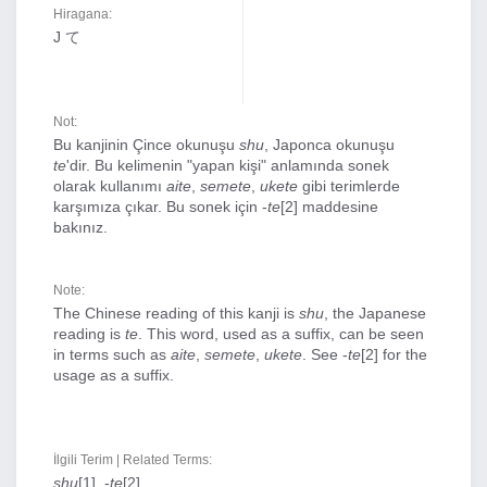
Hiragana:
J て
Not:
Bu kanjinin Çince okunuşu
shu
, Japonca okunuşu
te
'dir. Bu kelimenin "yapan kişi" anlamında sonek
olarak kullanımı
aite
,
semete
,
ukete
gibi terimlerde
karşımıza çıkar. Bu sonek için -
te
[2] maddesine
bakınız.
Note:
The Chinese reading of this kanji is
shu
, the Japanese
reading is
te
. This word, used as a suffix, can be seen
in terms such as
aite
,
semete
,
ukete
. See -
te
[2] for the
usage as a suffix.
İlgili Terim | Related Terms:
shu
[1], -
te
[2]