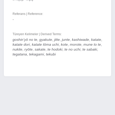
Referans | Reference:
-
Türeyen Kelimeler | Derived Terms:
goshin’yō no te
,
gyakute
,
jitte
,
junte
,
kashiwade
,
katate
,
katate dori
,
katate tōma uchi
,
kote
,
morote
,
mune to te
,
nukite
,
ryōte
,
sakate
,
te hodoki
,
te no uchi
,
te sabaki
,
tegatana
,
tekagami
,
tekubi