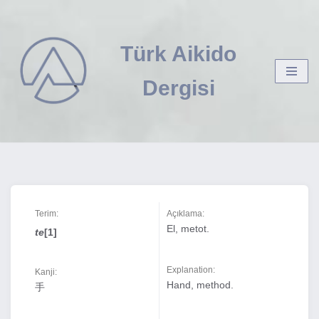
İçeriğe
Türk Aikido
geç
Dergisi
Terim:
Açıklama:
El, metot.
te
[1]
Explanation:
Kanji:
Hand, method.
手