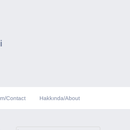
i
şim/Contact
Hakkında/About