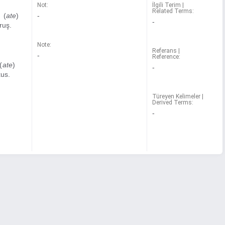
Not:
İlgili Terim |
Related Terms:
 (
ate
)
-
-
ruş.
Note:
Referans |
-
Reference:
(
ate
)
-
xus.
Türeyen Kelimeler |
Derived Terms:
-