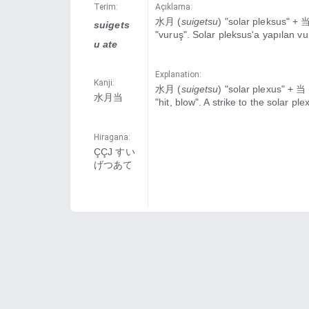
Terim:
Açıklama:
水月 (
suigetsu
) "solar pleksus" + 当
suigets
"vuruş". Solar pleksus'a yapılan vu
u ate
Explanation:
Kanji:
水月 (
suigetsu
) "solar plexus" + 当 
水月当
"hit, blow". A strike to the solar ple
Hiragana:
ÇÇJ すい
げつあて