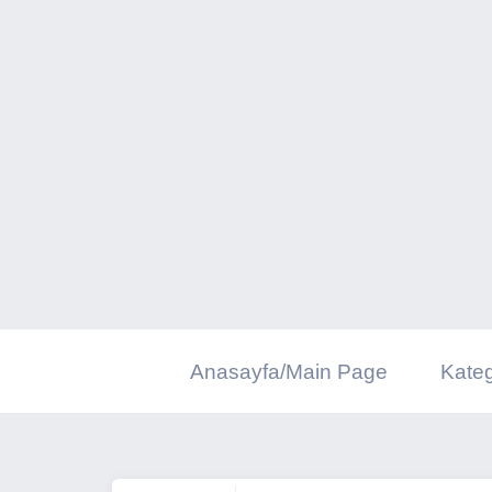
İçeriğe
geç
Anasayfa/Main Page
Kateg