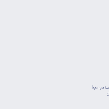
İçeriğe k
C