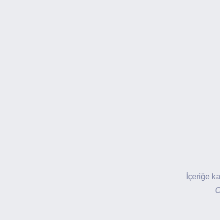
İçeriğe k
C