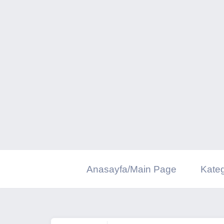
İçeriğe
geç
Anasayfa/Main Page
Kateg