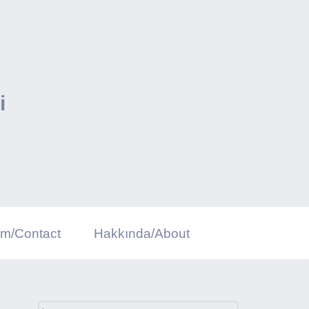
i
şim/Contact
Hakkında/About