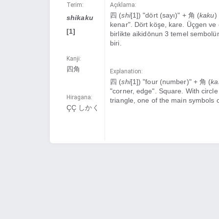
Terim:
Açıklama:
四 (
shi
[1]) "dört (sayı)" + 角 (
kaku
)
shikaku
kenar". Dört köşe, kare. Üçgen ve d
[1]
birlikte aikidōnun 3 temel sembol
biri.
Kanji:
四角
Explanation:
四 (
shi
[1]) "four (number)" + 角 (
ka
"corner, edge". Square. With circl
Hiragana:
triangle, one of the main symbols o
ÇÇ しかく