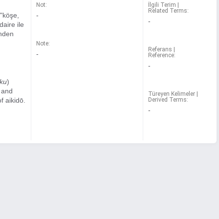
Not:
İlgili Terim |
Related Terms:
 "köşe,
-
-
aire ile
ünden
Note:
Referans |
-
Reference:
-
ku
)
e and
Türeyen Kelimeler |
f aikidō.
Derived Terms:
-