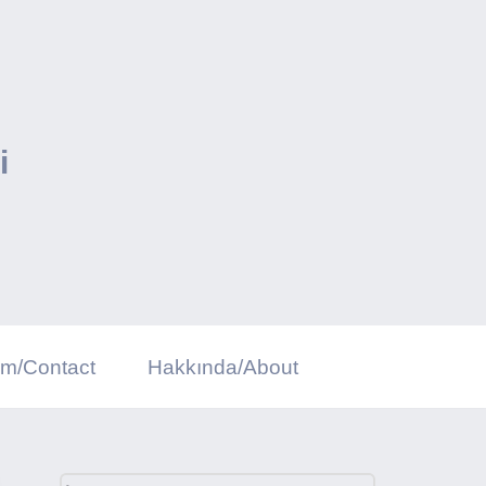
i
şim/Contact
Hakkında/About