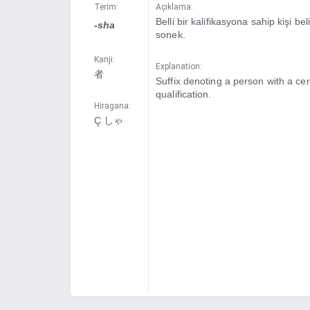
Terim:
Açıklama:
Belli bir kalifikasyona sahip kişi bel
-
sha
sonek.
Kanji:
Explanation:
者
Suffix denoting a person with a cer
qualification.
Hiragana:
Ç しゃ