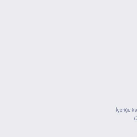
İçeriğe k
C