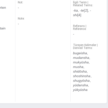
Not:
İlgili Terim |
Related Terms:
irten
-
-
ka
, -
te
[2], -
shi
[4]
Note:
-
Referans |
tain
Reference:
-
Türeyen Kelimeler |
Derived Terms:
bugeisha
,
mudansha
,
mukyūsha
,
musha
,
shidōsha
,
shoshinsha
,
shugyōsha
,
yūdansha
,
yūkyūsha