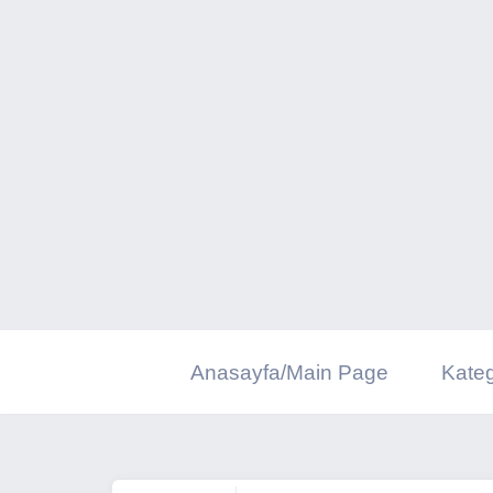
İçeriğe
geç
Anasayfa/Main Page
Kateg