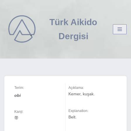
İçeriğe
Türk Aikido
geç
Dergisi
Terim:
Açıklama:
Kemer, kuşak.
obi
Explanation:
Kanji:
Belt.
帯