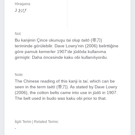
Hiragana:
J おび
Not:
Bu kanjinin Çince okunuşu
tai
olup
taitō
(帯刀)
teriminde görülebilir. Dave Lowry'nin (2006) belirttiğine
göre pamuk kemerler 1907'de jūdōda kullanıma
girmiştir. Daha öncesinde kaku obi kullanılıyordu.
Note:
The Chinese reading of this kanji is
tai
, which can be
seen in the term
taitō
(帯刀). As stated by Dave Lowry
(2006), the cotton belts came into use in jūdō in 1907.
The belt used in budo was kaku obi prior to that.
İlgili Terim | Related Terms:
-