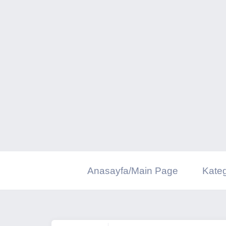
İçeriğe
geç
Anasayfa/Main Page
Kateg