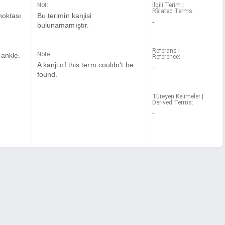
Not:
İlgili Terim |
Related Terms:
noktası.
Bu terimin kanjisi
-
bulunamamıştır.
Referans |
Note:
 ankle.
Reference:
A kanji of this term couldn't be
-
found.
Türeyen Kelimeler |
Derived Terms:
-