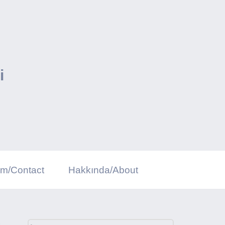
i
şim/Contact
Hakkında/About