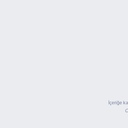
İçeriğe k
C