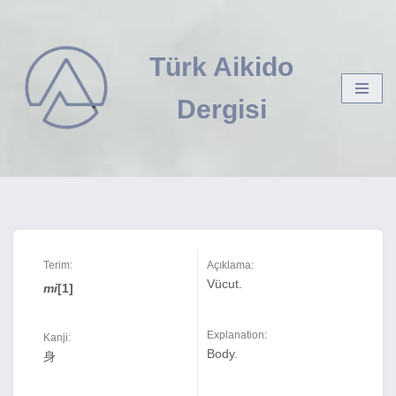
İçeriğe
Türk Aikido
geç
Dergisi
Terim:
Açıklama:
Vücut.
mi
[1]
Explanation:
Kanji:
Body.
身