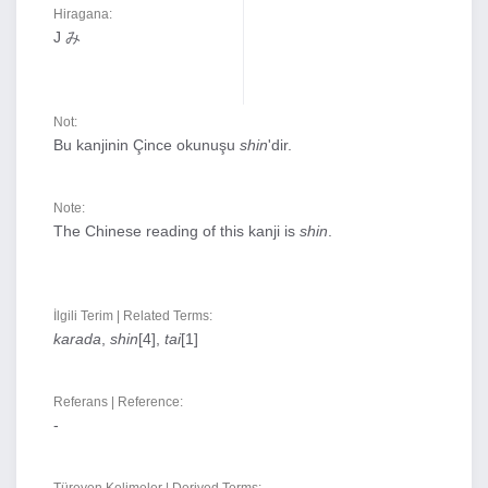
Hiragana:
J み
Not:
Bu kanjinin Çince okunuşu
shin
'dir.
Note:
The Chinese reading of this kanji is
shin
.
İlgili Terim | Related Terms:
karada
,
shin
[4],
tai
[1]
Referans | Reference:
-