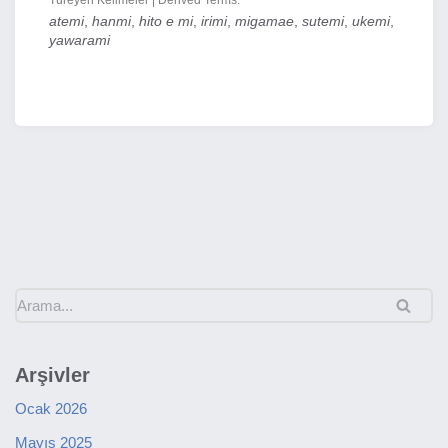
Türeyen Kelimeler | Derived Terms:
atemi
,
hanmi
,
hito e mi
,
irimi
,
migamae
,
sutemi
,
ukemi
,
yawarami
Arşivler
Ocak 2026
Mayıs 2025