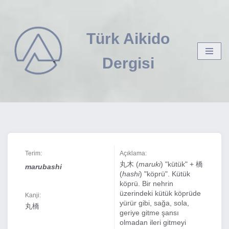
İçeriğe
Türk Aikido
geç
Dergisi
Terim:
Açıklama:
丸木 (
maruki
) "kütük" + 橋
marubashi
(
hashi
) "köprü". Kütük
köprü. Bir nehrin
üzerindeki kütük köprüde
Kanji:
yürür gibi, sağa, sola,
丸橋
geriye gitme şansı
olmadan ileri gitmeyi