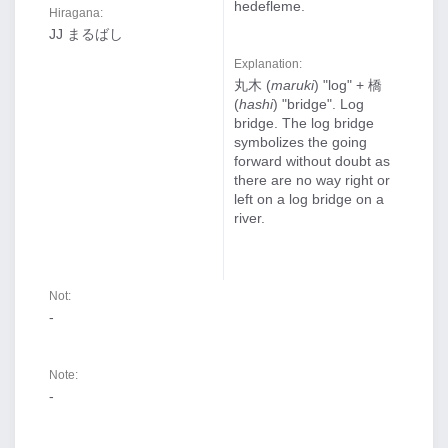
hedefleme.
Hiragana:
JJ まるばし
Explanation:
丸木 (
maruki
) "log" + 橋
(
hashi
) "bridge". Log
bridge. The log bridge
symbolizes the going
forward without doubt as
there are no way right or
left on a log bridge on a
river.
Not:
-
Note:
-