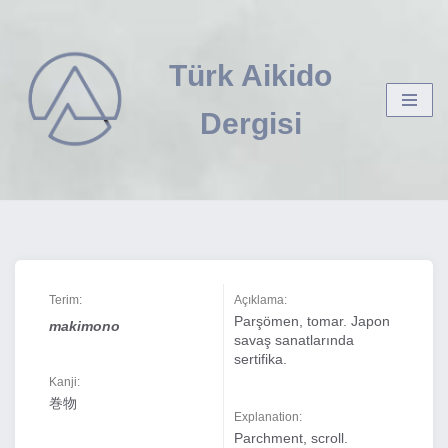
İçeriğe
Türk Aikido
geç
Dergisi
Terim:
Açıklama:
Parşömen, tomar. Japon
makimono
savaş sanatlarında
sertifika.
Kanji:
巻物
Explanation:
Parchment, scroll.