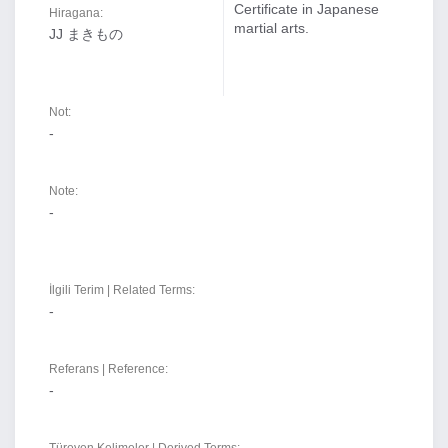
Certificate in Japanese
Hiragana:
martial arts.
JJ まきもの
Not:
-
Note:
-
İlgili Terim | Related Terms:
-
Referans | Reference:
-