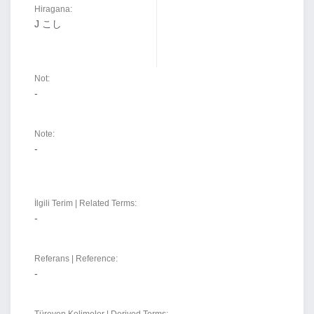
Hiragana:
J こし
Not:
-
Note:
-
İlgili Terim | Related Terms:
-
Referans | Reference:
-