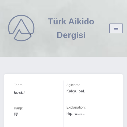
İçeriğe
Türk Aikido
geç
Dergisi
Terim:
Açıklama:
Kalça, bel.
koshi
Explanation:
Kanji:
Hip, waist.
腰