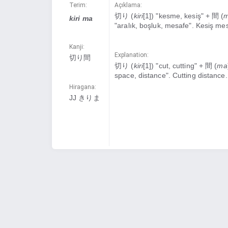
Terim:
Açıklama:
切り (
kiri
[1]) "kesme, kesiş" + 間 (
kiri ma
"aralık, boşluk, mesafe". Kesiş mes
Kanji:
Explanation:
切り間
切り (
kiri
[1]) "cut, cutting" + 間 (
ma
space, distance". Cutting distance.
Hiragana:
JJ きりま