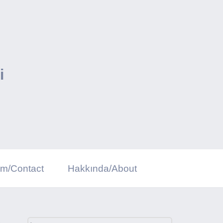
i
şim/Contact
Hakkında/About