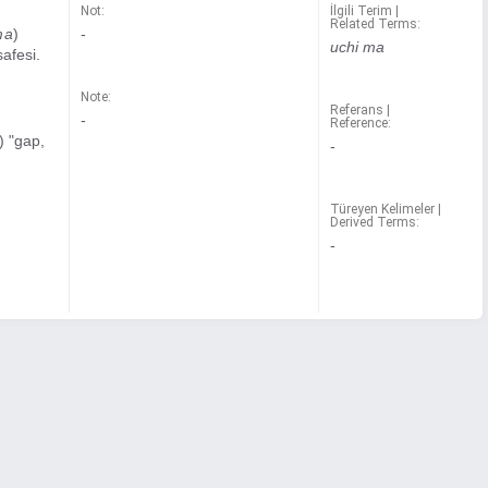
Not:
İlgili Terim |
Related Terms:
ma
)
-
uchi ma
afesi.
Note:
Referans |
-
Reference:
) "gap,
-
Türeyen Kelimeler |
Derived Terms:
-