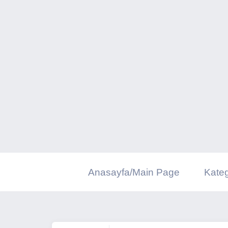
İçeriğe
geç
Anasayfa/Main Page
Kateg