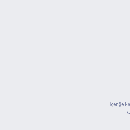
İçeriğe k
C