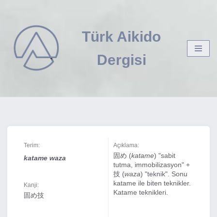
İçeriğe
Türk Aikido
geç
Dergisi
Terim:
Açıklama:
固め (
katame
) "sabit
katame waza
tutma, immobilizasyon" +
技 (
waza
) "teknik". Sonu
katame ile biten teknikler.
Kanji:
Katame teknikleri.
固め技