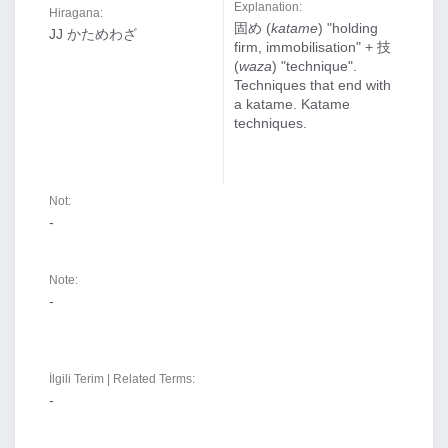
Explanation:
Hiragana:
固め (
katame
) "holding
JJ かためわざ
firm, immobilisation" + 技
(
waza
) "technique".
Techniques that end with
a katame. Katame
techniques.
Not:
-
Note:
-
İlgili Terim | Related Terms:
-