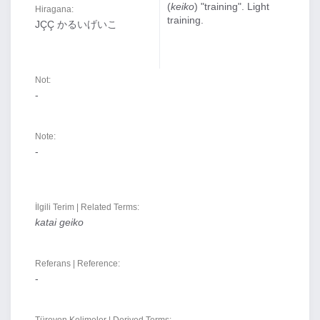
(
keiko
) "training". Light
Hiragana:
training.
JÇÇ かるいげいこ
Not:
-
Note:
-
İlgili Terim | Related Terms:
katai geiko
Referans | Reference:
-