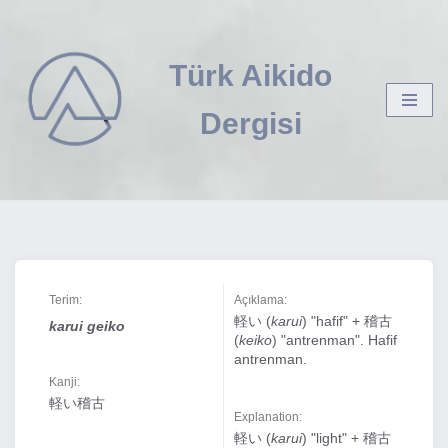
İçeriğe
Türk Aikido
geç
Dergisi
Terim:
Açıklama:
軽い (
karui
) "hafif" + 稽古
karui geiko
(
keiko
) "antrenman". Hafif
antrenman.
Kanji:
軽い稽古
Explanation:
軽い (
karui
) "light" + 稽古