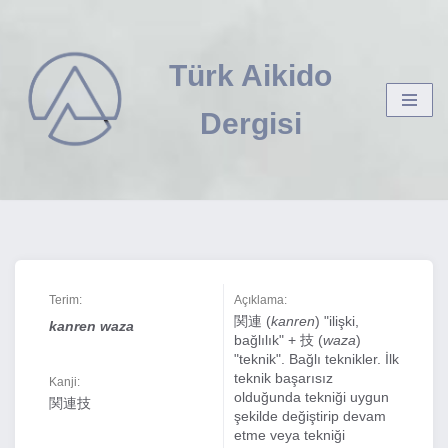
İçeriğe
Türk Aikido
geç
Dergisi
Terim:
Açıklama:
関連 (
kanren
) "ilişki,
kanren waza
bağlılık" + 技 (
waza
)
"teknik". Bağlı teknikler. İlk
teknik başarısız
Kanji:
olduğunda tekniği uygun
関連技
şekilde değiştirip devam
etme veya tekniği