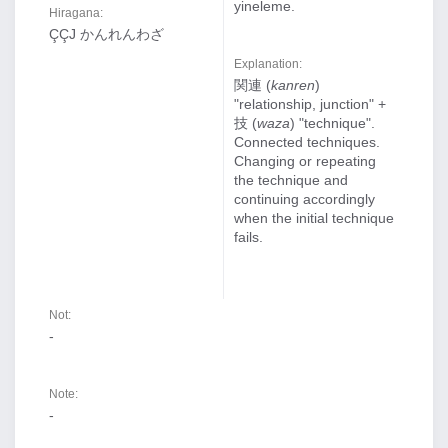
yineleme.
Hiragana:
ÇÇJ かんれんわざ
Explanation:
関連 (
kanren
)
"relationship, junction" +
技 (
waza
) "technique".
Connected techniques.
Changing or repeating
the technique and
continuing accordingly
when the initial technique
fails.
Not:
-
Note:
-