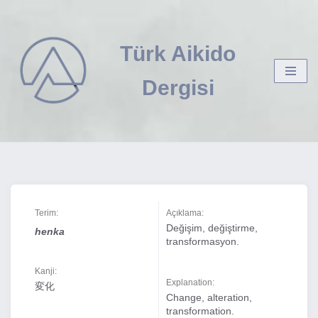
İçeriğe
Türk Aikido
geç
Dergisi
Terim:
Açıklama:
Değişim, değiştirme,
henka
transformasyon.
Kanji:
Explanation:
変化
Change, alteration,
transformation.