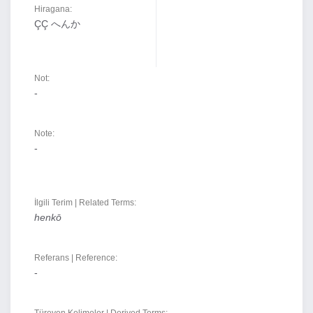
Hiragana:
ÇÇ へんか
Not:
-
Note:
-
İlgili Terim | Related Terms:
henkō
Referans | Reference:
-