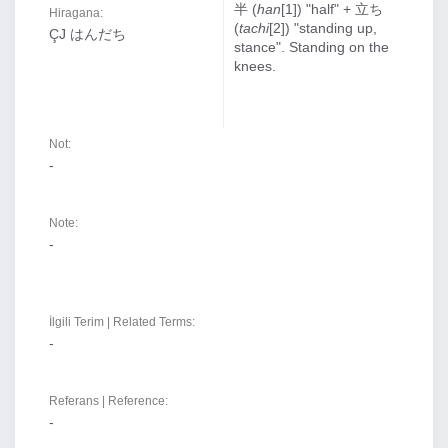
半 (
han
[1]) "half" + 立ち
Hiragana:
(
tachi
[2]) "standing up,
ÇJ はんだち
stance". Standing on the
knees.
Not:
-
Note:
-
İlgili Terim | Related Terms:
-
Referans | Reference:
-