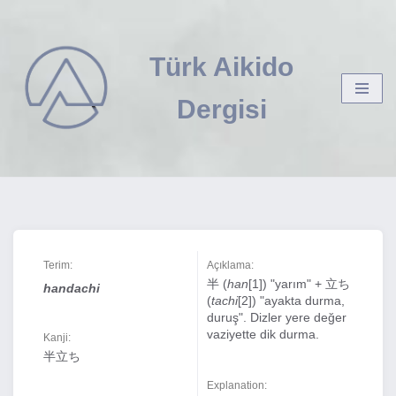
İçeriğe
Türk Aikido
geç
Dergisi
Terim:
Açıklama:
半 (
han
[1]) "yarım" + 立ち
handachi
(
tachi
[2]) "ayakta durma,
duruş". Dizler yere değer
vaziyette dik durma.
Kanji:
半立ち
Explanation: