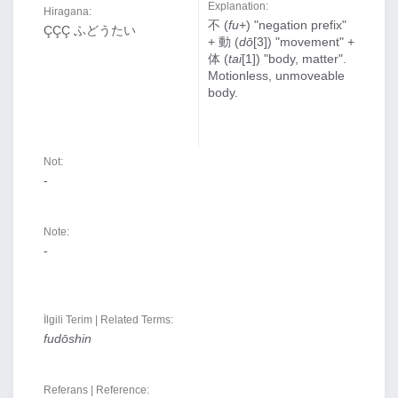
Explanation:
Hiragana:
不 (
fu
+) "negation prefix"
ÇÇÇ ふどうたい
+ 動 (
dō
[3]) "movement" +
体 (
tai
[1]) "body, matter".
Motionless, unmoveable
body.
Not:
-
Note:
-
İlgili Terim | Related Terms:
fudōshin
Referans | Reference: