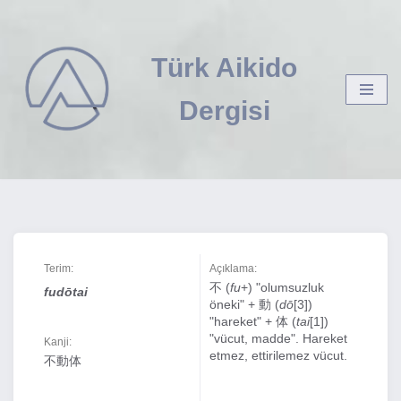
İçeriğe
Türk Aikido
geç
Dergisi
Terim:
Açıklama:
不 (
fu
+) "olumsuzluk
fudōtai
öneki" + 動 (
dō
[3])
"hareket" + 体 (
tai
[1])
"vücut, madde". Hareket
Kanji:
etmez, ettirilemez vücut.
不動体