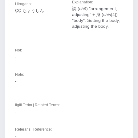
Explanation:
Hiragana:
調 (
chō
) "arrangement,
ÇÇ ちょうしん
adjusting" + 身 (
shin
[4])
"body". Setting the body,
adjusting the body.
Not:
-
Note:
-
İlgili Terim | Related Terms:
-
Referans | Reference:
-