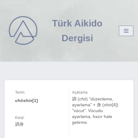
İçeriğe
Türk Aikido
geç
Dergisi
Terim:
Açıklama:
調 (
chō
) "düzenleme,
chōshin
[1]
ayarlama" + 身 (
shin
[4])
"vücut". Vücudu
ayarlama, hazır hale
Kanji:
getirme.
調身