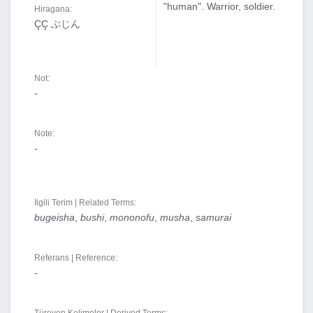
"human". Warrior, soldier.
Hiragana:
ÇÇ ぶじん
Not:
-
Note:
-
İlgili Terim | Related Terms:
bugeisha
,
bushi
,
mononofu
,
musha
,
samurai
Referans | Reference:
-