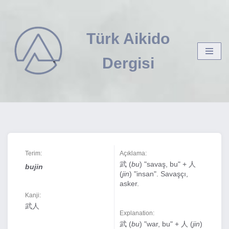
İçeriğe
Türk Aikido
geç
Dergisi
Terim:
Açıklama:
武 (
bu
) "savaş, bu" + 人
bujin
(
jin
) "insan". Savaşçı,
asker.
Kanji:
武人
Explanation:
武 (
bu
) "war, bu" + 人 (
jin
)