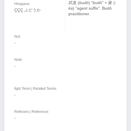
武道 (
budō
) "budō" + 家 (-
Hiragana:
ka
) "agent suffix". Budō
ÇÇÇ ぶどうか
practitioner.
Not:
-
Note:
-
İlgili Terim | Related Terms:
-
Referans | Reference:
-