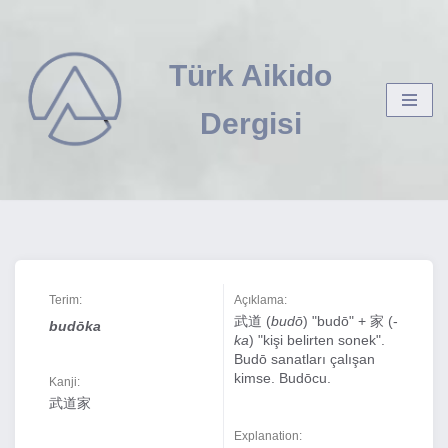
İçeriğe
Türk Aikido
geç
Dergisi
Terim:
Açıklama:
武道 (
budō
) "budō" + 家 (-
budōka
ka
) "kişi belirten sonek".
Budō sanatları çalışan
kimse. Budōcu.
Kanji:
武道家
Explanation: