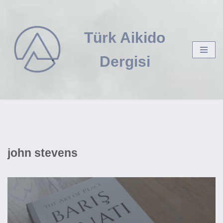
İçeriğe
Türk Aikido
geç
Dergisi
john stevens