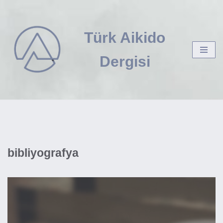
İçeriğe
Türk Aikido
geç
Dergisi
bibliyografya