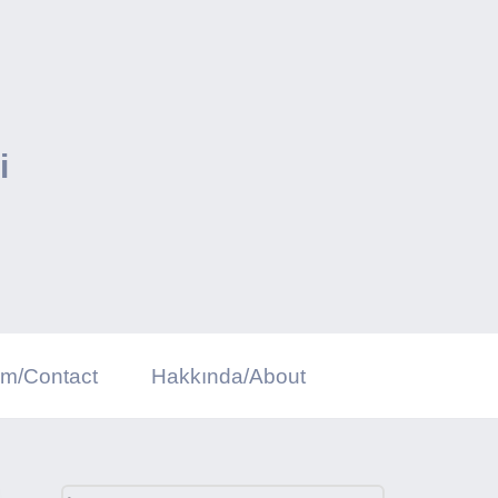
i
şim/Contact
Hakkında/About