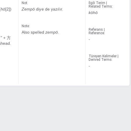
Not:
İlgili Terim |
Related Terms:
(
hō
[2])
Zempō
diye de yazılır.
kōhō
Note:
Referans |
Also spelled
zempō
.
Reference:
e" + 方
-
 ahead.
Türeyen Kelimeler |
Derived Terms:
-