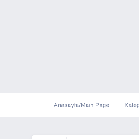
İçeriğe
geç
Anasayfa/Main Page
Kateg