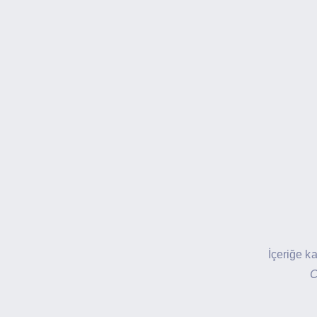
İçeriğe k
C