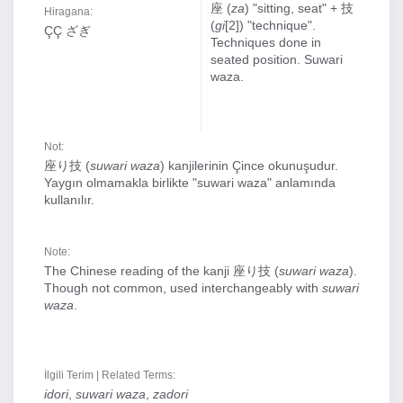
座 (
za
) "sitting, seat" + 技
Hiragana:
(
gi
[2]) "technique".
ÇÇ ざぎ
Techniques done in
seated position. Suwari
waza.
Not:
座り技 (
suwari waza
) kanjilerinin Çince okunuşudur.
Yaygın olmamakla birlikte "suwari waza" anlamında
kullanılır.
Note:
The Chinese reading of the kanji 座り技 (
suwari waza
).
Though not common, used interchangeably with
suwari
waza
.
İlgili Terim | Related Terms:
idori
,
suwari waza
,
zadori