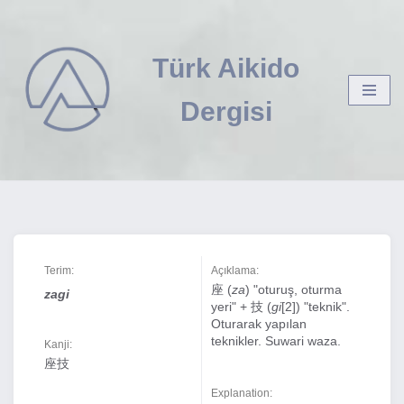
İçeriğe
Türk Aikido
geç
Dergisi
Terim:
Açıklama:
座 (
za
) "oturuş, oturma
zagi
yeri" + 技 (
gi
[2]) "teknik".
Oturarak yapılan
teknikler. Suwari waza.
Kanji:
座技
Explanation: