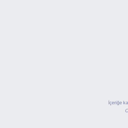
İçeriğe k
C