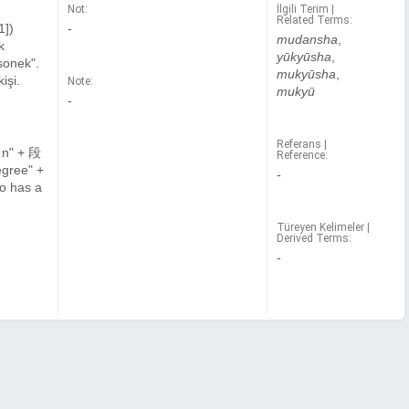
Not:
İlgili Terim |
Related Terms:
1])
-
mudansha
,
k
yūkyūsha
,
 sonek".
mukyūsha
,
işi.
Note:
mukyū
-
Referans |
on" + 段
Reference:
degree" +
-
ho has a
Türeyen Kelimeler |
Derived Terms:
-