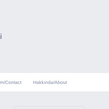
i
şim/Contact
Hakkında/About