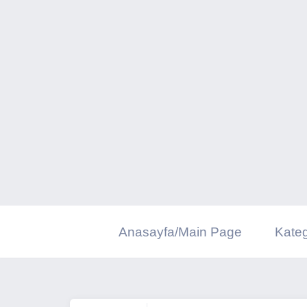
İçeriğe
geç
Anasayfa/Main Page
Kateg