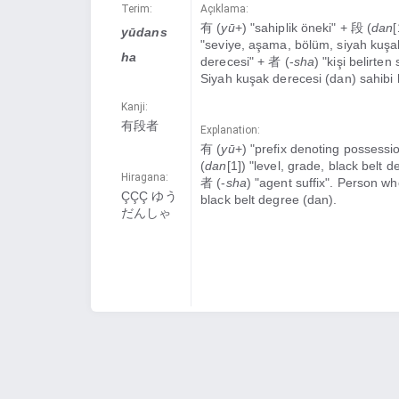
Terim:
Açıklama:
有 (
yū
+) "sahiplik öneki" + 段 (
dan
[
yūdans
"s
eviye, aşama, bölüm, siyah kuşa
ha
derecesi
" + 者 (-
sha
) "kişi belirten
Siyah kuşak derecesi (dan) sahibi k
Kanji:
有段者
Explanation:
有 (
yū
+) "prefix denoting possessi
(
dan
[1]) "level, grade, black belt 
Hiragana:
者 (-
sha
) "agent suffix". Person w
ÇÇÇ ゆう
black belt degree (dan).
だんしゃ