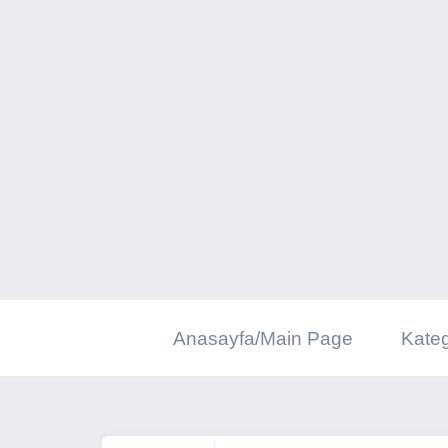
İçeriğe
geç
Anasayfa/Main Page
Kateg