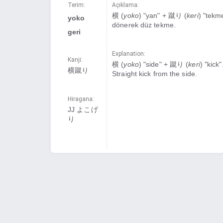
Terim:
Açıklama:
横 (
yoko
) "yan" + 蹴り (
keri
) "tekm
yoko
dönerek düz tekme.
geri
Explanation:
Kanji:
横 (
yoko
) "side" + 蹴り (
keri
) "kick"
横蹴り
Straight kick from the side.
Hiragana:
JJ よこげ
り