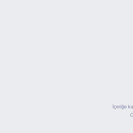
İçeriğe k
C