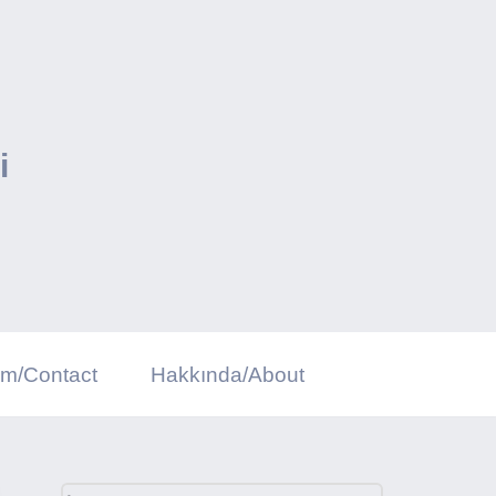
i
şim/Contact
Hakkında/About