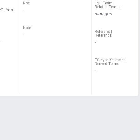
Not:
İlgili Terim |
Related Terms:
e". Yan
-
mae geri
Note:
Referans |
-
Reference:
.
-
Türeyen Kelimeler |
Derived Terms:
-