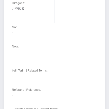
Hiragana:
J やめる
Not:
-
Note:
-
İlgili Terim | Related Terms:
-
Referans | Reference:
-