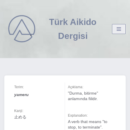
İçeriğe
Türk Aikido
geç
Dergisi
Terim:
Açıklama:
"Durma, bitirme"
yameru
anlamında fiildir.
Kanji:
Explanation:
止める
A verb that means "to
stop, to terminate".