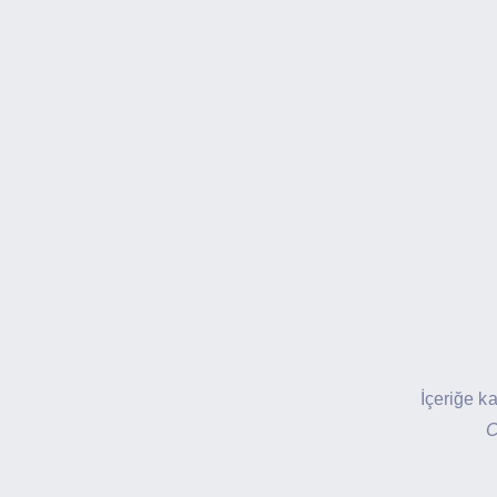
İçeriğe k
C