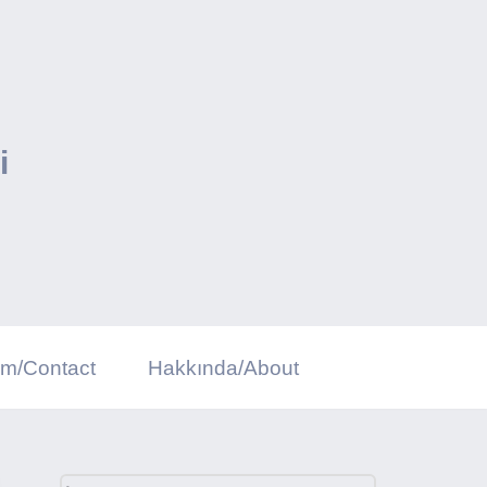
i
şim/Contact
Hakkında/About