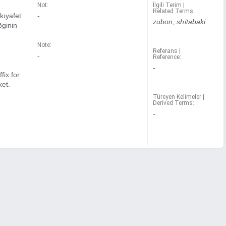
Not:
İlgili Terim |
Related Terms:
"kıyafet
-
zubon
,
shitabaki
ōginin
Note:
Referans |
-
Reference:
-
ffix for
ket.
Türeyen Kelimeler |
Derived Terms:
-