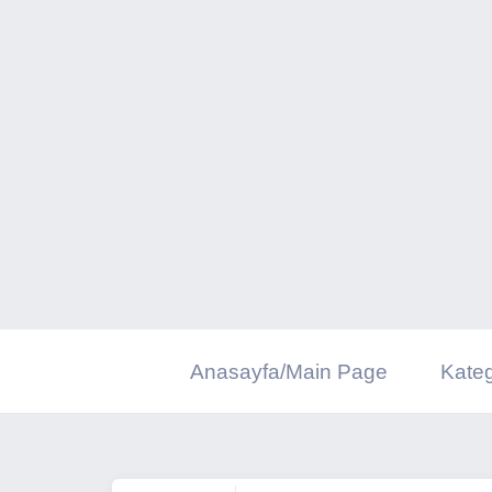
İçeriğe
geç
Anasayfa/Main Page
Kateg