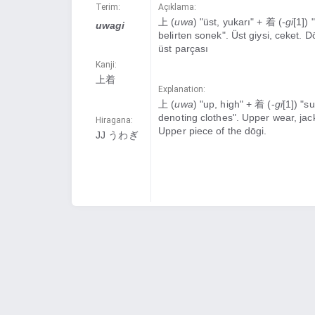
Terim:
Açıklama:
上 (
uwa
) "üst, yukarı" + 着 (-
gi
[1]) 
uwagi
belirten sonek". Üst giysi, ceket. D
üst parçası
Kanji:
上着
Explanation:
上 (
uwa
) "up, high" + 着 (-
gi
[1]) "su
denoting clothes". Upper wear, jac
Hiragana:
Upper piece of the dōgi.
JJ うわぎ