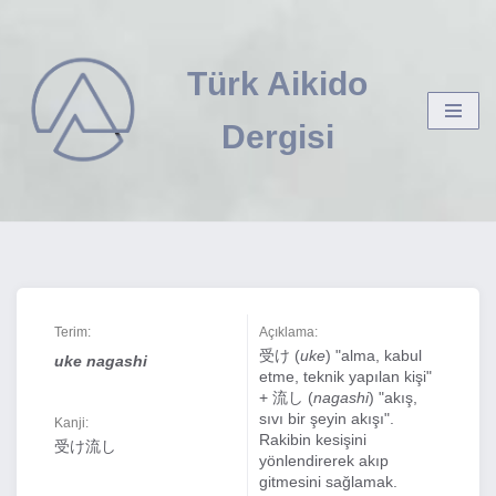
İçeriğe
Türk Aikido
geç
Dergisi
Terim:
Açıklama:
受け (
uke
) "alma, kabul
uke nagashi
etme, teknik yapılan kişi"
+ 流し (
nagashi
) "akış,
sıvı bir şeyin akışı".
Kanji:
Rakibin kesişini
受け流し
yönlendirerek akıp
gitmesini sağlamak.