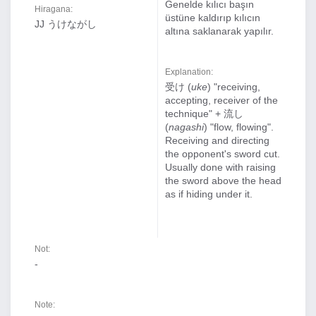
Genelde kılıcı başın
Hiragana:
üstüne kaldırıp kılıcın
JJ うけながし
altına saklanarak yapılır.
Explanation:
受け (
uke
) "receiving,
accepting, receiver of the
technique" + 流し
(
nagashi
) "flow, flowing".
Receiving and directing
the opponent's sword cut.
Usually done with raising
the sword above the head
as if hiding under it.
Not:
-
Note: