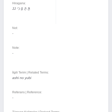
Hiragana:
JJ つまさき
Not:
-
Note:
-
İlgili Terim | Related Terms:
ashi no yubi
Referans | Reference:
-