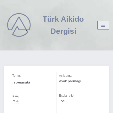
İçeriğe
Türk Aikido
geç
Dergisi
Terim:
Açıklama:
Ayak parmağı
tsumasaki
Explanation:
Kanji:
Toe.
爪先