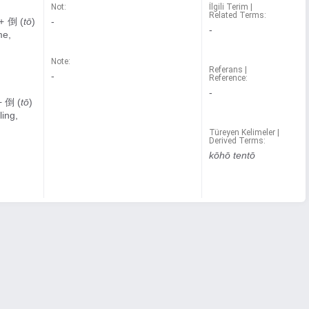
Not:
İlgili Terim |
Related Terms:
 + 倒 (
tō
)
-
-
me,
Note:
Referans |
-
Reference:
-
 + 倒 (
tō
)
ling,
Türeyen Kelimeler |
Derived Terms:
kōhō tentō