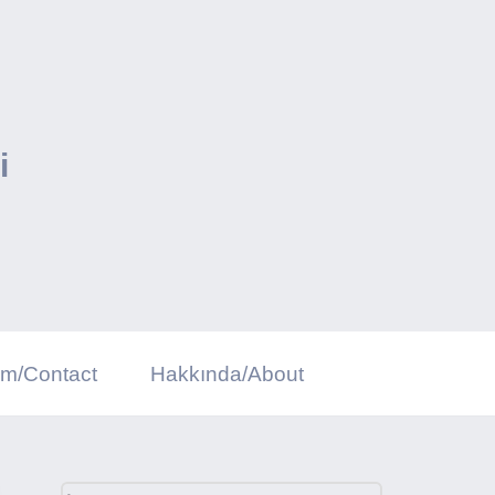
i
şim/Contact
Hakkında/About