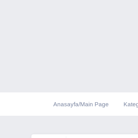
İçeriğe
geç
Anasayfa/Main Page
Kateg