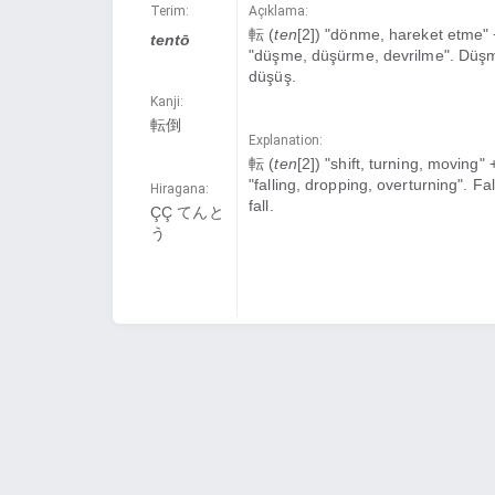
Terim:
Açıklama:
転 (
ten
[2]) "dönme, hareket etme"
tentō
"düşme, düşürme, devrilme". Düş
düşüş.
Kanji:
転倒
Explanation:
転 (
ten
[2]) "shift, turning, moving"
"falling, dropping, overturning". Fal
Hiragana:
fall.
ÇÇ てんと
う