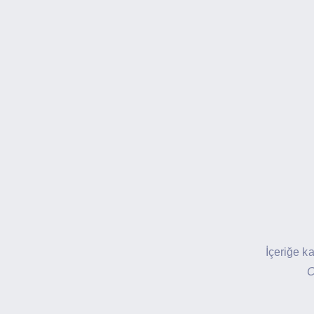
İçeriğe k
C