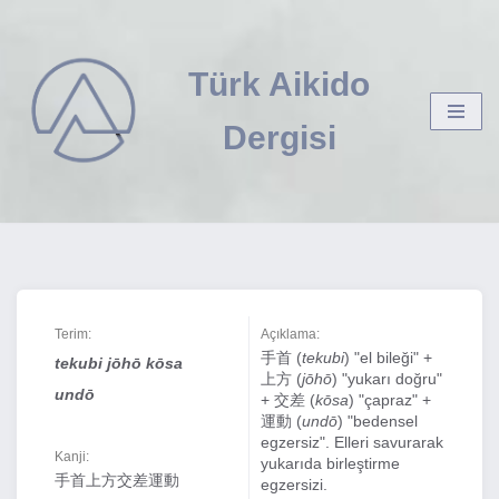
İçeriğe
Türk Aikido
geç
Dergisi
Terim:
Açıklama:
手首 (
tekubi
) "el bileği" +
tekubi jōhō kōsa
上方 (
jōhō
) "yukarı doğru"
undō
+ 交差 (
kōsa
) "çapraz" +
運動 (
undō
) "bedensel
egzersiz". Elleri savurarak
Kanji:
yukarıda birleştirme
手首上方交差運動
egzersizi.