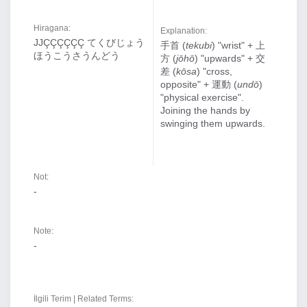
Hiragana:
Explanation:
JJÇÇÇÇÇÇ てくびじょう
手首 (
tekubi
) "wrist" + 上
ほうこうさうんどう
方 (
jōhō
) "upwards" + 交
差 (
kōsa
) "cross,
opposite" + 運動 (
undō
)
"physical exercise".
Joining the hands by
swinging them upwards.
Not:
-
Note:
-
İlgili Terim | Related Terms: