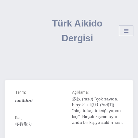
İçeriğe
Türk Aikido
geç
Dergisi
Terim:
Açıklama:
多数 (
tasū
) "çok sayıda,
tasūdori
birçok" + 取り (
tori
[1])
"alış, tutuş, tekniği yapan
kişi". Birçok kişinin aynı
Kanji:
anda bir kişiye saldırması.
多数取り