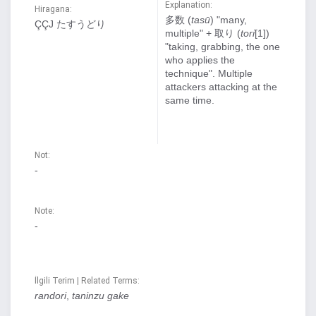
Explanation:
Hiragana:
多数 (
tasū
) "many,
ÇÇJ たすうどり
multiple" + 取り (
tori
[1])
"taking, grabbing, the one
who applies the
technique". Multiple
attackers attacking at the
same time.
Not:
-
Note:
-
İlgili Terim | Related Terms:
randori
,
taninzu gake