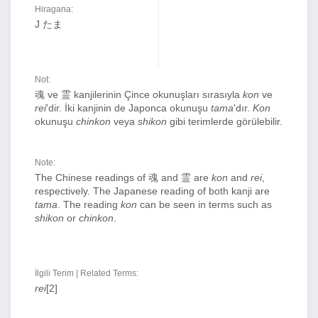
Hiragana:
J たま
Not:
魂 ve 霊 kanjilerinin Çince okunuşları sırasıyla
kon
ve
rei
'dir. İki kanjinin de Japonca okunuşu
tama
'dır.
Kon
okunuşu
chinkon
veya
shikon
gibi terimlerde görülebilir.
Note:
The Chinese readings of 魂 and 霊 are
kon
and
rei
,
respectively. The Japanese reading of both kanji are
tama
. The reading
kon
can be seen in terms such as
shikon
or
chinkon
.
İlgili Terim | Related Terms:
rei
[2]