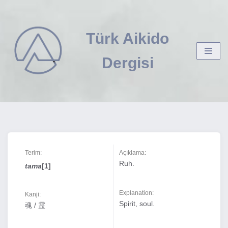
İçeriğe
Türk Aikido
geç
Dergisi
Terim:
Açıklama:
Ruh.
tama
[1]
Explanation:
Kanji:
Spirit, soul.
魂 / 霊