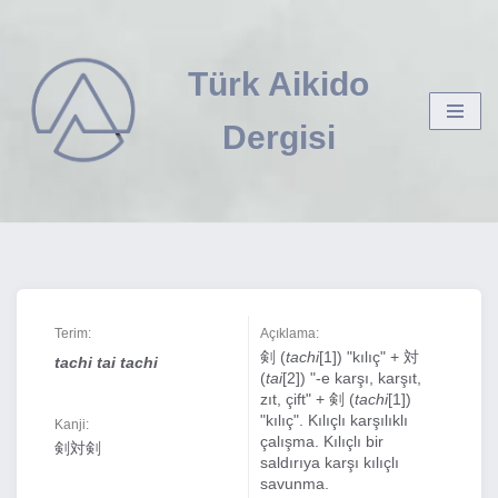
İçeriğe
Türk Aikido
geç
Dergisi
Terim:
Açıklama:
剣 (
tachi
[1]) "kılıç" + 対
tachi tai tachi
(
tai
[2]) "-e karşı, karşıt,
zıt, çift" + 剣 (
tachi
[1])
"kılıç". Kılıçlı karşılıklı
Kanji:
çalışma. Kılıçlı bir
剣対剣
saldırıya karşı kılıçlı
savunma.