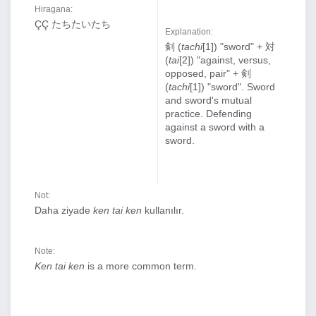
Hiragana:
ÇÇ たちたいたち
Explanation:
剣 (
tachi
[1]) "sword" + 対
(
tai
[2]) "against, versus,
opposed, pair" + 剣
(
tachi
[1]) "sword". Sword
and sword's mutual
practice. Defending
against a sword with a
sword.
Not:
Daha ziyade
ken tai ken
kullanılır.
Note:
Ken tai ken
is a more common term.