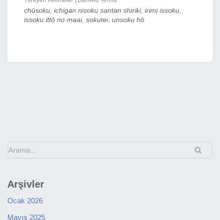
Türeyen Kelimeler | Derived Terms:
chūsoku
,
ichigan nisoku santan shiriki
,
irimi issoku
,
issoku ittō no maai
,
sokutei
,
unsoku hō
Arşivler
Ocak 2026
Mayıs 2025