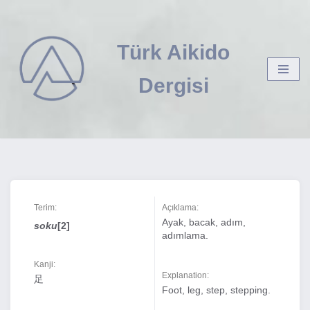
İçeriğe
Türk Aikido
geç
Dergisi
Terim:
Açıklama:
Ayak, bacak, adım,
soku
[2]
adımlama.
Kanji:
Explanation:
足
Foot, leg, step, stepping.