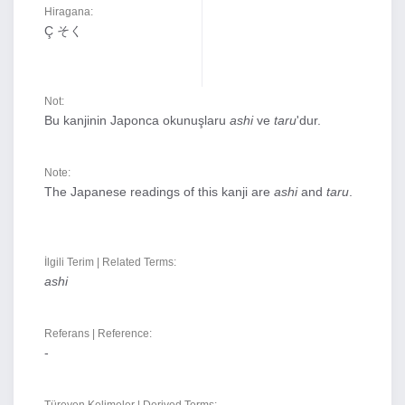
Hiragana:
Ç そく
Not:
Bu kanjinin Japonca okunuşlaru
ashi
ve
taru
'dur.
Note:
The Japanese readings of this kanji are
ashi
and
taru
.
İlgili Terim | Related Terms:
ashi
Referans | Reference:
-