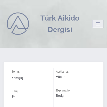
İçeriğe
Türk Aikido
geç
Dergisi
Terim:
Açıklama:
Vücut.
shin
[4]
Explanation:
Kanji:
Body.
身