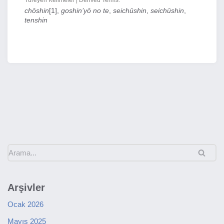
Türeyen Kelimeler | Derived Terms:
chōshin
[1],
goshin’yō no te
,
seichūshin
,
seichūshin
,
tenshin
Arşivler
Ocak 2026
Mayıs 2025