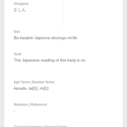
Hiragana:
Ç しん
Not:
Bu kanjinin Japonca okunuşu
mi'
dir.
Note:
The Japanese reading of this kanji is
mi
.
İlgili Terim | Related Terms:
karada
,
tai
[1],
mi
[1]
Referans | Reference:
-