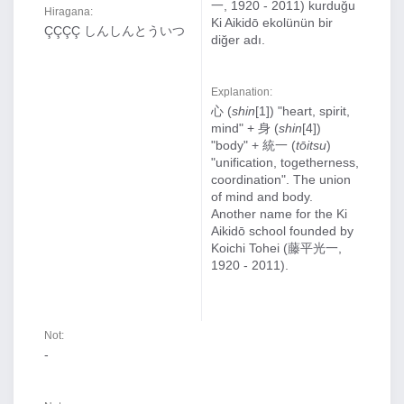
一, 1920 - 2011) kurduğu
Hiragana:
Ki Aikidō ekolünün bir
ÇÇÇÇ しんしんとういつ
diğer adı.
Explanation:
心 (
shin
[1]) "heart, spirit,
mind" + 身 (
shin
[4])
"body" + 統一 (
tōitsu
)
"unification, togetherness,
coordination". The union
of mind and body.
Another name for the Ki
Aikidō school founded by
Koichi Tohei (藤平光一,
1920 - 2011).
Not:
-