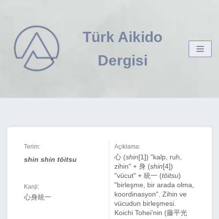
İçeriğe
Türk Aikido
geç
Dergisi
Terim:
Açıklama:
心 (
shin
[1]) "kalp, ruh,
shin shin tōitsu
zihin" + 身 (
shin
[4])
"vücut" + 統一 (
tōitsu
)
"birleşme, bir arada olma,
Kanji:
koordinasyon". Zihin ve
心身統一
vücudun birleşmesi.
Koichi Tohei'nin (藤平光