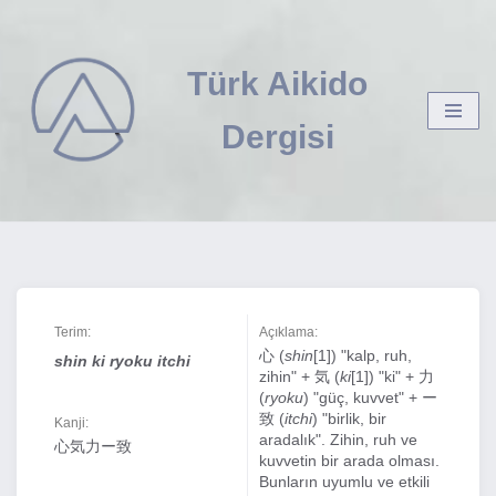
İçeriğe
Türk Aikido
geç
Dergisi
Terim:
Açıklama:
心 (
shin
[1]) "kalp, ruh,
shin ki ryoku itchi
zihin" + 気 (
ki
[1]) "ki" + 力
(
ryoku
) "güç, kuvvet" + ー
致 (
itchi
) "birlik, bir
Kanji:
aradalık". Zihin, ruh ve
心気力ー致
kuvvetin bir arada olması.
Bunların uyumlu ve etkili