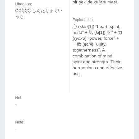
bir şekilde kullanılması.
Hiragana:
ÇÇÇÇÇ しんたりょくい
っち
Explanation:
心 (
shin
[1]) "heart, spirit,
mind" + 気 (
ki
[1]) "ki" + 力
(
ryoku
) "power, force" +
ー致 (
itchi
) "unity,
togetherness". A
combination of mind,
spirit and strength. Their
harmonious and effective
use.
Not:
-
Note:
-