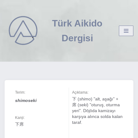
İçeriğe
Türk Aikido
geç
Dergisi
Terim:
Açıklama:
下 (
shimo
) "alt, aşağı" +
shimoseki
席 (
seki
) "oturuş, oturma
yeri". Dōjōda kamizayı
karşıya alınca solda kalan
Kanji:
taraf.
下席