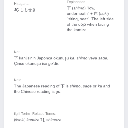
Explanation:
Hiragana:
下 (
shimo
) "low,
JÇ しもせき
underneath" + 席 (
seki
)
"siting, seat". The left side
of the dōjō when facing
the kamiza.
Not:
下 kanjisinin Japonca okunuşu
ka
,
shimo
veya
sage
,
Çince okunuşu ise
ge
'dir.
Note:
The Japanese reading of 下 is
shimo
,
sage
or
ka
and
the Chinese reading is
ge
.
İlgili Terim | Related Terms:
jōseki
,
kamiza
[1],
shimoza