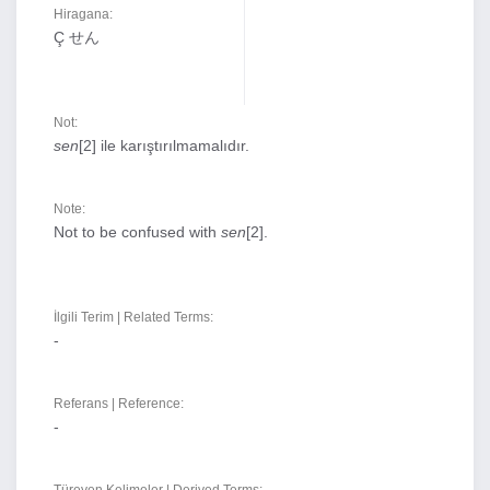
Hiragana:
Ç せん
Not:
sen
[2] ile karıştırılmamalıdır.
Note:
Not to be confused with
sen
[2].
İlgili Terim | Related Terms:
-
Referans | Reference:
-