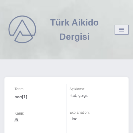
İçeriğe
Türk Aikido
geç
Dergisi
Terim:
Açıklama:
Hat, çizgi.
sen
[1]
Explanation:
Kanji:
Line.
線