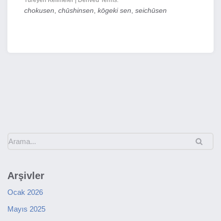
Türeyen Kelimeler | Derived Terms:
chokusen
,
chūshinsen
,
kōgeki sen
,
seichūsen
Arşivler
Ocak 2026
Mayıs 2025