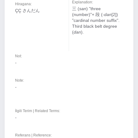
Explanation:
Hiragana:
三 (
san
) "three
ÇÇ さんだん
(number)"+ 段 (-
dan
[2])
"cardinal number suffix".
Third black belt degree
(
dan
).
Not:
-
Note:
-
İlgili Terim | Related Terms:
-
Referans | Reference: