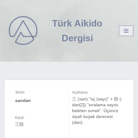
İçeriğe
Türk Aikido
geç
Dergisi
Terim:
Açıklama:
三 (
san
) "üç (sayı)" + 段 (-
sandan
dan
[2]) "sıralama sayısı
belirten sonek". Üçüncü
siyah kuşak derecesi
Kanji:
(
dan
).
三段