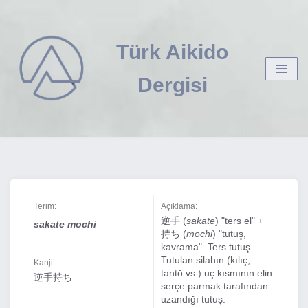
İçeriğe
Türk Aikido
geç
Dergisi
Terim:
Açıklama:
逆手 (
sakate
) "ters el" +
sakate mochi
持ち (
mochi
) "tutuş,
kavrama". Ters tutuş.
Tutulan silahın (kılıç,
Kanji:
tantō vs.) uç kısmının elin
逆手持ち
serçe parmak tarafından
uzandığı tutuş.