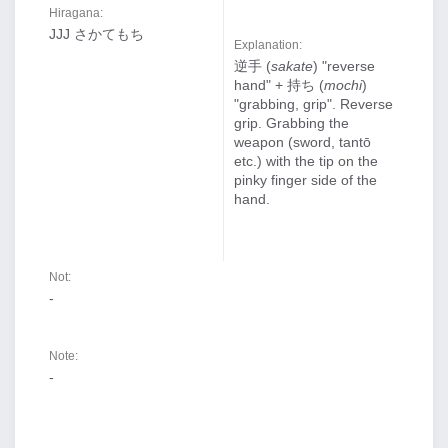
Hiragana:
JJJ さかてもち
Explanation:
逆手 (
sakate
) "reverse
hand" + 持ち (
mochi
)
"grabbing, grip". Reverse
grip. Grabbing the
weapon (sword, tantō
etc.) with the tip on the
pinky finger side of the
hand.
Not:
-
Note:
-