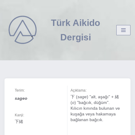
İçeriğe
Türk Aikido
geç
Dergisi
Terim:
Açıklama:
下 (
sage
) "alt, aşağı" + 緒
sageo
(
o
) "bağcık, düğüm".
Kılıcın kınında bulunan ve
kuşağa veya hakamaya
Kanji:
bağlanan bağcık.
下緒