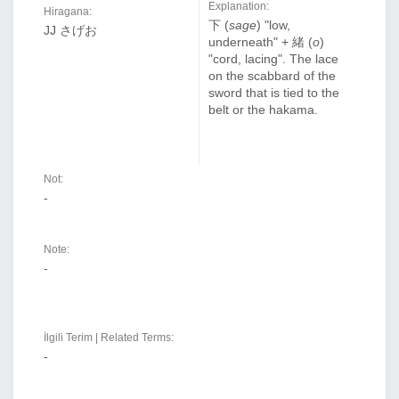
Explanation:
Hiragana:
下 (
sage
) "low,
JJ さげお
underneath" + 緒 (
o
)
"cord, lacing". The lace
on the scabbard of the
sword that is tied to the
belt or the hakama.
Not:
-
Note:
-
İlgili Terim | Related Terms:
-