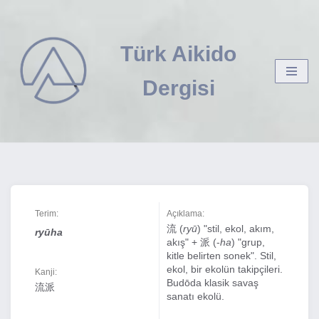
İçeriğe
Türk Aikido
geç
Dergisi
Terim:
Açıklama:
流 (
ryū
) "stil, ekol, akım,
ryūha
akış" + 派 (-
ha
) "grup,
kitle belirten sonek". Stil,
ekol, bir ekolün takipçileri.
Kanji:
Budōda klasik savaş
流派
sanatı ekolü.