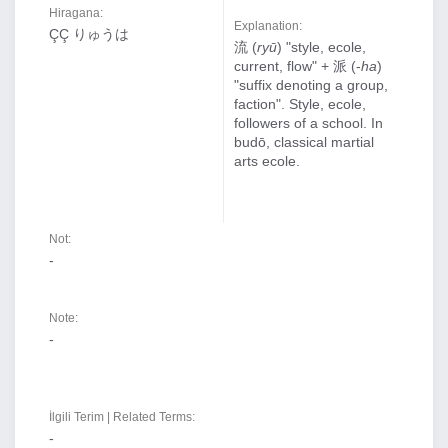
Hiragana:
Explanation:
ÇÇ りゅうは
流 (
ryū
) "style, ecole,
current, flow" + 派 (-
ha
)
"suffix denoting a group,
faction". Style, ecole,
followers of a school. In
budō, classical martial
arts ecole.
Not:
-
Note:
-
İlgili Terim | Related Terms:
-