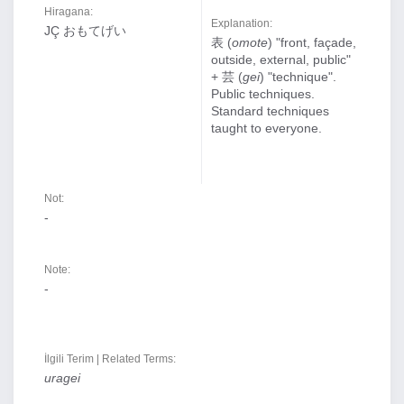
Hiragana:
Explanation:
JÇ おもてげい
表 (
omote
) "front, façade,
outside, external, public"
+ 芸 (
gei
) "technique".
Public techniques.
Standard techniques
taught to everyone.
Not:
-
Note:
-
İlgili Terim | Related Terms:
uragei