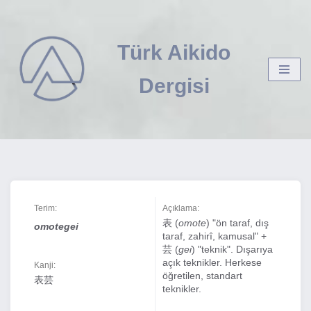
İçeriğe
Türk Aikido
geç
Dergisi
Terim:
Açıklama:
表 (
omote
) "ön taraf, dış
omotegei
taraf, zahirî, kamusal" +
芸 (
gei
) "teknik". Dışarıya
açık teknikler. Herkese
Kanji:
öğretilen, standart
表芸
teknikler.