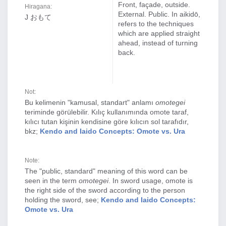
Front, façade, outside.
Hiragana:
External. Public. In aikidō,
J おもて
refers to the techniques
which are applied straight
ahead, instead of turning
back.
Not:
Bu kelimenin "kamusal, standart" anlamı
omotegei
teriminde görülebilir. Kılıç kullanımında omote taraf,
kılıcı tutan kişinin kendisine göre kılıcın sol tarafıdır,
bkz;
Kendo and Iaido Concepts: Omote vs. Ura
Note:
The "public, standard" meaning of this word can be
seen in the term
omotegei
. In sword usage, omote is
the right side of the sword according to the person
holding the sword, see;
Kendo and Iaido Concepts:
Omote vs. Ura