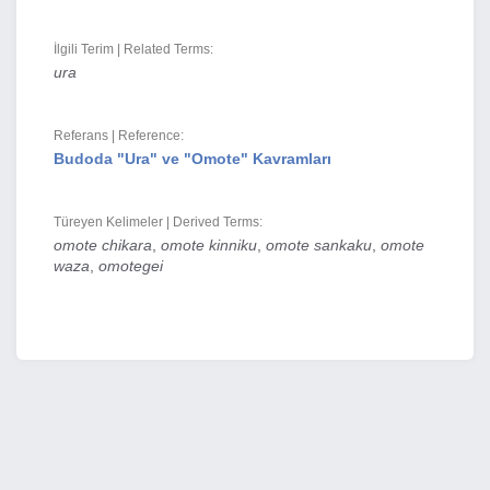
İlgili Terim | Related Terms:
ura
Referans | Reference:
Budoda "Ura" ve "Omote" Kavramları
Türeyen Kelimeler | Derived Terms:
omote chikara
,
omote kinniku
,
omote sankaku
,
omote
waza
,
omotegei