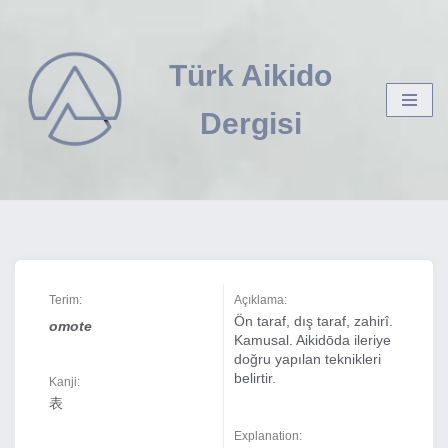
İçeriğe
Türk Aikido
geç
Dergisi
Terim:
Açıklama:
Ön taraf, dış taraf, zahirî.
omote
Kamusal. Aikidōda ileriye
doğru yapılan teknikleri
belirtir.
Kanji:
表
Explanation: