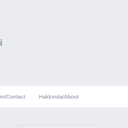
i
şim/Contact
Hakkında/About