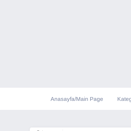
İçeriğe
geç
Anasayfa/Main Page
Kateg