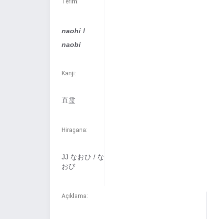
Terim:
naohi
/
naobi
Kanji:
直霊
Hiragana:
JJ なおひ / な
おび
Açıklama: