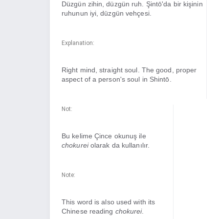
Düzgün zihin, düzgün ruh. Şintō'da bir kişinin
ruhunun iyi, düzgün vehçesi.
Explanation:
Right mind, straight soul. The good, proper
aspect of a person's soul in Shintō.
Not:
Bu kelime Çince okunuş ile
chokurei
olarak da kullanılır.
Note:
This word is also used with its
Chinese reading
chokurei
.