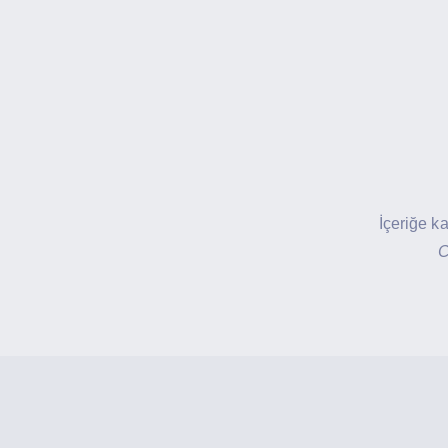
İçeriğe k
C