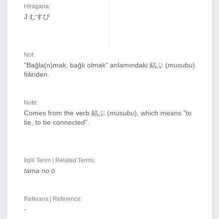
Hiragana:
J むすび
Not:
"Bağla(n)mak, bağlı olmak" anlamındaki 結ぶ (
musubu
)
fiilinden.
Note:
Comes from the verb 結ぶ (
musubu
), which means "to
tie, to be connected".
İlgili Terim | Related Terms:
tama no o
Referans | Reference:
-