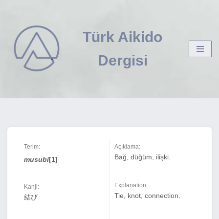
İçeriğe
Türk Aikido
geç
Dergisi
Terim:
Açıklama:
Bağ, düğüm, ilişki.
musubi
[1]
Explanation:
Kanji:
Tie, knot, connection.
結び